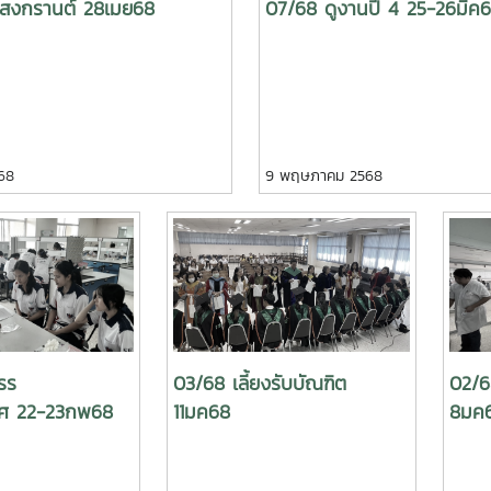
วสงกรานต์ 28เมย68
07/68 ดูงานปี 4 25-26มีค
68
9 พฤษภาคม 2568
รร
03/68 เลี้ยงรับบัณฑิต
02/6
ทิศ 22-23กพ68
11มค68
8มค