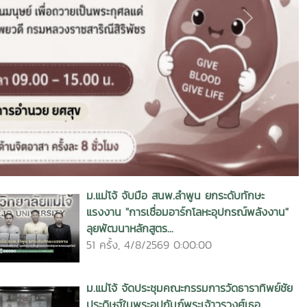
Next
ม.แม่โจ้ จับมือ สนพ.ลำพูน ยกระดับทักษะ
แรงงาน "การเชื่อมอาร์กโลหะอุปกรณ์พลังงาน"
ลุยพัฒนาหลักสูตร...
51 ครั้ง, 4/8/2569 0:00:00
ม.แม่โจ้ จัดประชุมคณะกรรมการวัดธาราทิพย์ชัย
ประดิษฐ์ในพระอุปถัมภ์พระเจ้าวรวงศ์เธอ