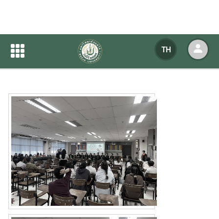
03/68 เลี้ยงรับบัณฑิต 11มค68
TH
หน้าแรก
ข่าวสารกิจกรรม
รายละเอียดข่าวสาร