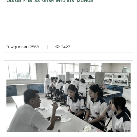
06/68 ค่าย รร จักรคำคณาทร 12มีค68
9 พฤษภาคม 2568 |
3427