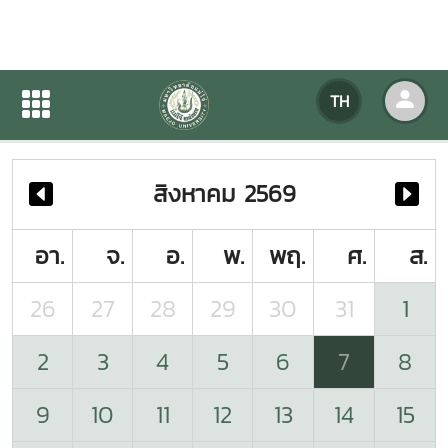
ปฏิทินกิจกรรมของหน่วยงาน
TH
หน้าแรก
ปฏิทินกิจกรรมของหน่วยงาน
สิงหาคม 2569
อา.
จ.
อ.
พ.
พฤ.
ศ.
ส.
26
27
28
29
30
31
1
2
3
4
5
6
7
8
9
10
11
12
13
14
15