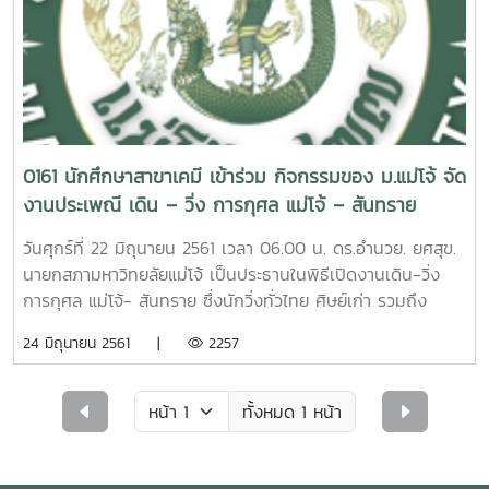
ได้รับเกียรติจากพ่อหลวง คุณครูประจำศูนย์ และผู้ปกครอง
ให้การต้อนรับเป็นอย่างดี นอกจากนี้น้อง ๆ ที่ศูนย์ฯ ได้เตรียม
การแสดง 2 ชุดพิเศษ เป็นการต้อนรับพี่ๆ ด้วยนอกจากนี้
นักศึกษาได้ทำกิจกรรมบำเพ็ญประโยชน์ให้กับชุมชน โดยการทาสี
และวาดรูปบนผนังของอาคารเรียนในศูนย์พัฒนาเด็กเล็ก ในธีม
สัตว์โลกใต้ทะเล เป็นของขวัญให้น้อง ๆ สำหรับใช้ประกอบการ
เรียนรู้ และเพิ่มสีสันให้การมาเรียนมีความสนุกและน่าตื่นเต้นมาก
0161 นักศึกษาสาขาเคมี เข้าร่วม กิจกรรมของ ม.แม่โจ้ จัด
ขึ้นกิจกรรมปีนี้สร้างความประทับใจให้น้อง ๆ ที่ได้มาร่วมสนุก กิน
งานประเพณี เดิน – วิ่ง การกุศล แม่โจ้ – สันทราย
ขนม รับของขวัญกลับบ้าน สำหรับนักศึกษาได้รับความประทับใจ
ประจำปี 2561
ที่ได้แบ่งปันและช่วยเหลือน้อง ๆ ในสิ่งที่พอจะทำได้ และหวังว่าการ
วันศุกร์ที่ 22 มิถุนายน 2561 เวลา 06.00 น. ดร.อำนวย. ยศสุข.
จัดกิจกรรมครั้งนี้จะเป็นประโยชน์ไม่มากก็น้อยกับศูนย์พัฒนาเด็ก
นายกสภามหาวิทยลัยแม่โจ้ เป็นประธานในพิธีเปิดงานเดิน-วิ่ง
เล็กบ้านบวกจั่นและชุมชนบ้านบวกจั่น ขอขอบคุณทางศูนย์ ฯ ที่
การกุศล แม่โจ้- สันทราย ซึ่งนักวิ่งทั่วไทย ศิษย์เก่า รวมถึง
ให้โอกาสนักศึกษาในการจัดกิจกรรมครั้งนี้ค่ะ
นักศึกษาใหม่เข้าร่วมกิจกรรม จำนวนร่วม 5000 คน ณ ประตู
24 มิถุนายน 2561 |
2257
บางเขน มหาวิทยาลัยแม่โจ้ โดยมุ่งหน้าเข้าสู่เส้นชัย ณ ที่ว่าการ
อำเภอสันทราย จ.เชียงใหม่ ซึ่งในกิจกรรมครั้งนี้นักศึกษา
หลักสูตรสาขาวิชาเคมี ทุกชั้นปีได้เข้าร่วมในกิจกรรมดังกล่าว
ทั้งหมด 1 หน้า