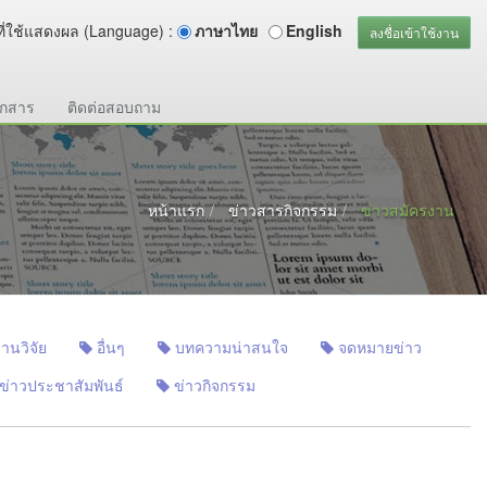
ี่ใช้แสดงผล (Language) :
ภาษาไทย
English
ลงชื่อเข้าใช้งาน
อกสาร
ติดต่อสอบถาม
หน้าแรก
ข่าวสารกิจกรรม
ข่าวสมัครงาน
านวิจัย
อื่นๆ
บทความน่าสนใจ
จดหมายข่าว
ข่าวประชาสัมพันธ์
ข่าวกิจกรรม