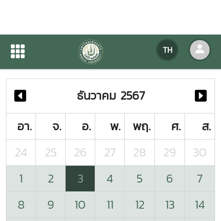
ปฏิทินกิจกรรมของหน่วยงาน
TH
หน้าแรก
ปฏิทินกิจกรรมของหน่วยงาน
ธันวาคม 2567
อา.
จ.
อ.
พ.
พฤ.
ศ.
ส.
24
25
26
27
28
29
30
1
2
3
4
5
6
7
8
9
10
11
12
13
14