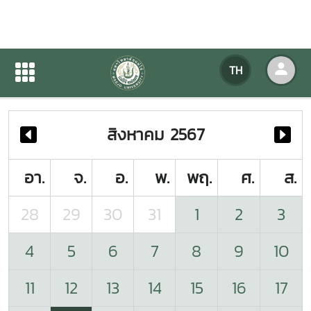
ปฏิทินกิจกรรมของหน่วยงาน
TH
หน้าแรก
ปฏิทินกิจกรรมของหน่วยงาน
สิงหาคม 2567
อา.
จ.
อ.
พ.
พฤ.
ศ.
ส.
28
29
30
31
1
2
3
4
5
6
7
8
9
10
11
12
13
14
15
16
17